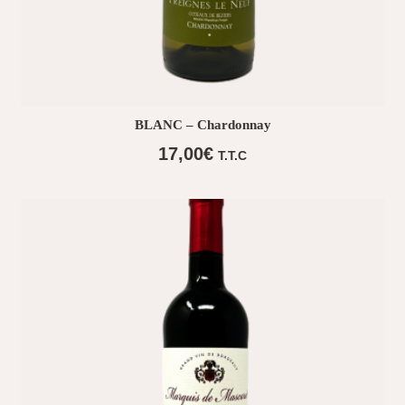
BLANC – Chardonnay
17,00
€
T.T.C