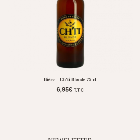
Bière – Ch’ti Blonde 75 cl
6,95
€
T.T.C