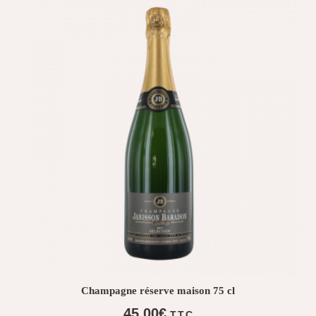
plus
ancien
Champagne réserve maison 75 cl
45,00
€
T.T.C