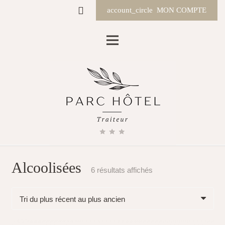
account_circle
MON COMPTE
Alcoolisées
Trié
6 résultats affichés
du
plus
récent
au