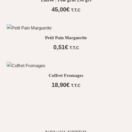
Entrée : Foie gras 250 grs
45,00
€
T.T.C
Petit Pain Marguerite
0,51
€
T.T.C
Coffret Fromages
18,90
€
T.T.C