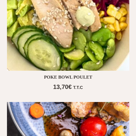
POKE BOWL POULET
13,70
€
T.T.C