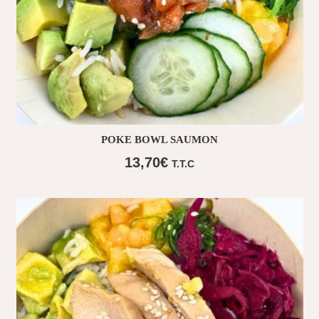
POKE BOWL SAUMON
13,70
€
T.T.C